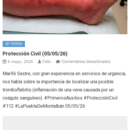
MI TIERRA
Protección Civil (05/05/26)
en
6 mayo, 2026
Félix
Comentarios desactivados
Protección
Marifé Sastre, con gran experiencia en servicios de urgencia,
Civil
nos habla sobre la importancia de localizar una posible
(05/05/26
tromboflebitis (inflamación de una vena causada por un
coágulo sanguíneo). #PrimerosAuxilios #ProtecciónCivil
#112 #LaPueblaDeMontalbán 05/05/26