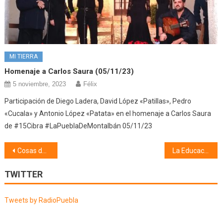
MI TIERRA
Homenaje a Carlos Saura (05/11/23)
5 noviembre, 2023
Félix
Participación de Diego Ladera, David López «Patillas», Pedro
«Cucala» y Antonio López «Patata» en el homenaje a Carlos Saura
de #15Cibra #LaPueblaDeMontalbán 05/11/23
Navegación
Cosas de mi pueblo, Coplillas y Apodos (05/05/26)
La Educación Hoy (06/05/26)
de
TWITTER
entradas
Tweets by RadioPuebla