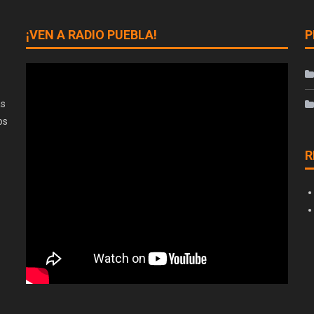
¡VEN A RADIO PUEBLA!
P
as
os
R