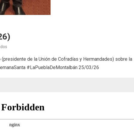
26)
en
ados
Semana
 (presidente de la Unión de Cofradías y Hermandades) sobre la
Santa
#SemanaSanta #LaPueblaDeMontalbán 25/03/26
2026
(25/03/26)