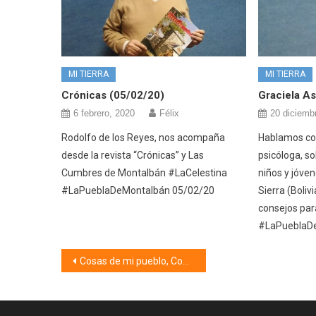
MI TIERRA
MI TIERRA
Crónicas (05/02/20)
Graciela As
6 febrero, 2020
Félix
20 diciemb
Rodolfo de los Reyes, nos acompaña
Hablamos con
desde la revista “Crónicas” y Las
psicóloga, so
Cumbres de Montalbán #LaCelestina
niños y jóve
#LaPueblaDeMontalbán 05/02/20
Sierra (Boliv
consejos par
#LaPueblaD
Navegación
Cosas de mi pueblo, Coplillas y Apodos (24/03/26)
de