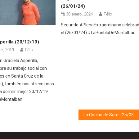
(26/01/24)
30 enero, 2024
Félix
Segundo #PlenoExtraordinario celebra
el (26/01/24) #LaPueblaDeMontalbán
perilla (20/12/19)
re, 2019
Félix
 Graciela Asperilla,
bre su trabajo social con
nes en Santa Cruz de la
ia), también nos ofrece unos
a dormir mejor 20/12/19
eMontalbán
La Cocina de Sardi (25/03/26)