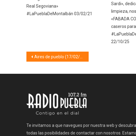
Sardi», dedic
Real Segoviana»
limpieza, nos
#LaPueblaDeMontalbán 03/02/21
«FABADA CON
caseros para 
#LaPueblaDe
22/10/25
Navegación
Aires de pueblo (17/02/26)
de
entradas
Te invitamos a que navegues por nuestra web y descubr
todas las posibilidades de contactar con nosotros. Estam