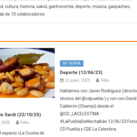
d, cultura, historia, salud, gastronomía, deporte, música, gaspacheo,
ás de 10 colaboradores.
MI TIERRA
Deporte (12/06/23)
12 junio, 2023
Félix
Hablamos con Javier Rodríguez (directo
técnico del @cdpuebla ) y con con David
Calderón (Champi) desde el
@CD_LACELESTINA
e Sardi (22/10/25)
#LaPueblaDeMontalbán 12/06/23 Fotos
, 2025
Félix
CD Puebla y CDE La Celestina
l espacio «La Cocina de