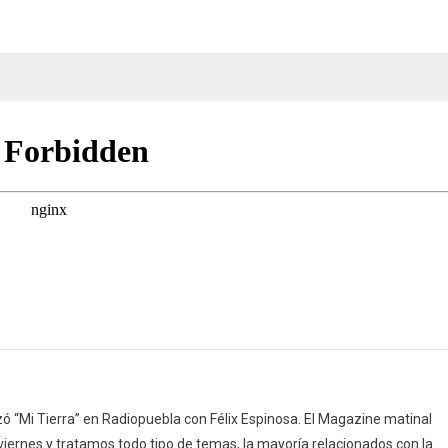
yantar
(18/02/26)
 “Mi Tierra” en Radiopuebla con Félix Espinosa. El Magazine matinal
 viernes y tratamos todo tipo de temas, la mayoría relacionados con la