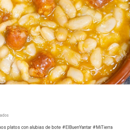
en
vados
El
unos platos con alubias de bote #ElBuenYantar #MiTierra
buen