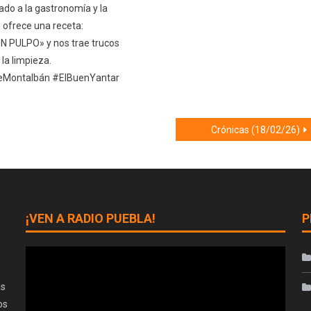
ado a la gastronomía y la
 ofrece una receta:
 PULPO» y nos trae trucos
la limpieza.
Montalbán #ElBuenYantar
Crónicas (18/02/26)
¡VEN A RADIO PUEBLA!
P
as
os