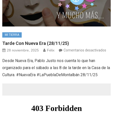
MI TIERRA
Tarde Con Nueva Era (28/11/25)
en
28 noviembre, 2025
Félix
Comentarios desactivados
Tar
Desde Nueva Era, Pablo Justo nos cuenta lo que han
con
organizado para el sábado a las 8 de la tarde en la Casa de la
Nue
Cultura. #NuevaEra #LaPueblaDeMontalbán 28/11/25
Era
(28/