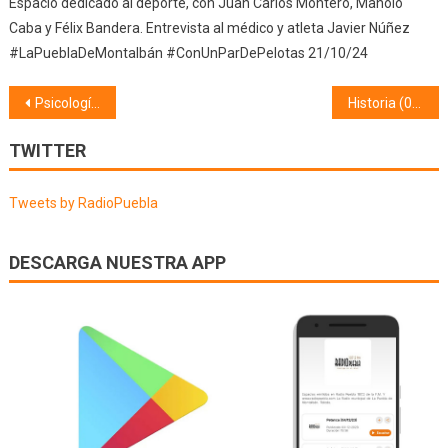
Espacio dedicado al deporte, con Juan Carlos Montero, Manolo
Caba y Félix Bandera. Entrevista al médico y atleta Javier Núñez
#LaPueblaDeMontalbán #ConUnParDePelotas 21/10/24
Navegación
Psicología (27/11/25) Anorexia nerviosa
Historia (01/12/25)
de
TWITTER
entradas
Tweets by RadioPuebla
DESCARGA NUESTRA APP