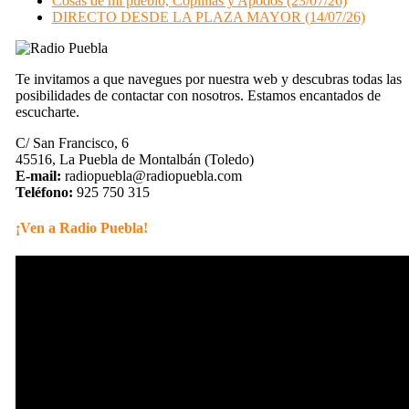
Cosas de mi pueblo, Coplillas y Apodos (23/07/26)
DIRECTO DESDE LA PLAZA MAYOR (14/07/26)
Te invitamos a que navegues por nuestra web y descubras todas las
posibilidades de contactar con nosotros. Estamos encantados de
escucharte.
C/ San Francisco, 6
45516, La Puebla de Montalbán (Toledo)
E-mail:
radiopuebla@radiopuebla.com
Teléfono:
925 750 315
¡Ven a Radio Puebla!