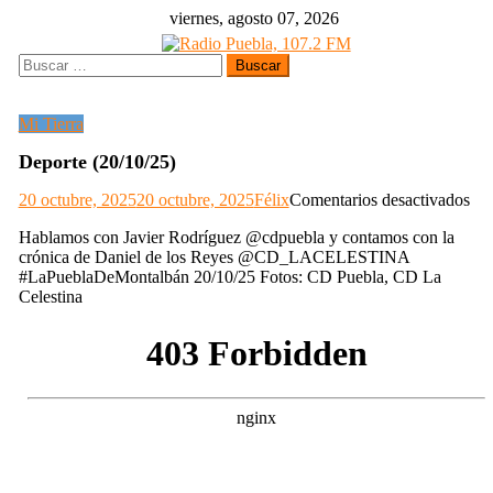
Skip
viernes, agosto 07, 2026
to
content
Buscar:
Mi Tierra
Deporte (20/10/25)
en
20 octubre, 2025
20 octubre, 2025
Félix
Comentarios desactivados
Dep
Hablamos con Javier Rodríguez @cdpuebla y contamos con la
(20
crónica de Daniel de los Reyes @CD_LACELESTINA
#LaPueblaDeMontalbán 20/10/25 Fotos: CD Puebla, CD La
Celestina