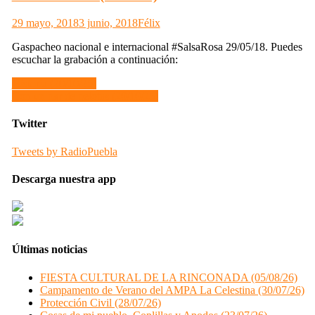
29 mayo, 2018
3 junio, 2018
Félix
Gaspacheo nacional e internacional #SalsaRosa 29/05/18. Puedes
escuchar la grabación a continuación:
Navegación
Historia (20/10/25)
Con un par de pelotas (20/10/25)
de
entradas
Twitter
Tweets by RadioPuebla
Descarga nuestra app
Últimas noticias
FIESTA CULTURAL DE LA RINCONADA (05/08/26)
Campamento de Verano del AMPA La Celestina (30/07/26)
Protección Civil (28/07/26)