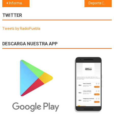
Navegación
Información municipal (02/05/25)
Deporte (05/05/25)
de
TWITTER
entradas
Tweets by RadioPuebla
DESCARGA NUESTRA APP