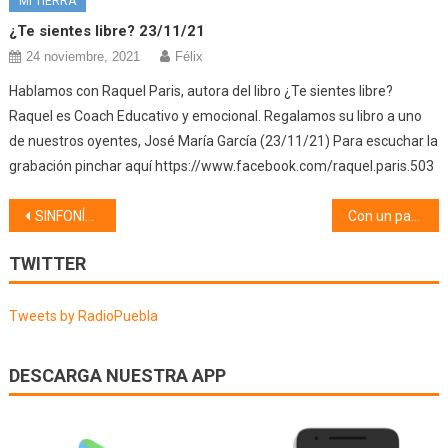
MI TIERRA
¿Te sientes libre? 23/11/21
24 noviembre, 2021
Félix
Hablamos con Raquel Paris, autora del libro ¿Te sientes libre?
Raquel es Coach Educativo y emocional. Regalamos su libro a uno
de nuestros oyentes, José María García (23/11/21) Para escuchar la
grabación pinchar aquí https://www.facebook.com/raquel.paris.503
Navegación
SINFONÍA DE LAS LETRAS (25/04/25)
Con un par de pelotas (29/04/25)
de
TWITTER
entradas
Tweets by RadioPuebla
DESCARGA NUESTRA APP