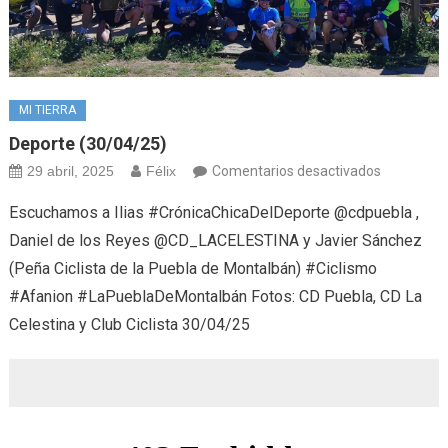
MI TIERRA
Deporte (30/04/25)
en
29 abril, 2025
Félix
Comentarios desactivados
Deporte
Escuchamos a Ilias #CrónicaChicaDelDeporte @cdpuebla ,
(30/04/25
Daniel de los Reyes @CD_LACELESTINA y Javier Sánchez
(Peña Ciclista de la Puebla de Montalbán) #Ciclismo
#Afanion #LaPueblaDeMontalbán Fotos: CD Puebla, CD La
Celestina y Club Ciclista 30/04/25