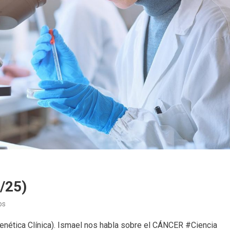
/25)
en
os
Avances
enética Clínica). Ismael nos habla sobre el CÁNCER #Ciencia
de