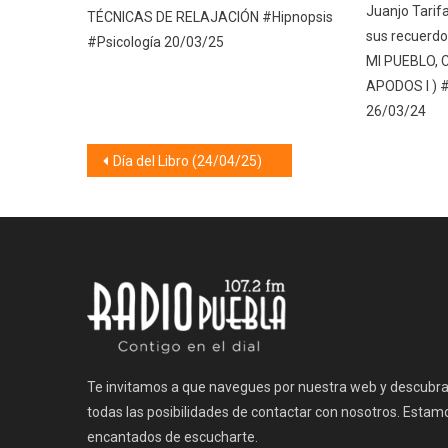
Juanjo Tarifa
TÉCNICAS DE RELAJACIÓN #Hipnopsis
sus recuerdo
#Psicología 20/03/25
MI PUEBLO, 
APODOS I ) 
26/03/24
Navegación
Día del Libro (24/04/25)
de
entradas
Te invitamos a que navegues por nuestra web y descubr
todas las posibilidades de contactar con nosotros. Estam
encantados de escucharte.