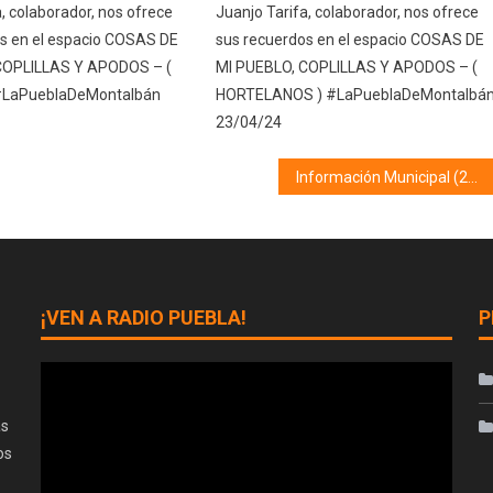
, colaborador, nos ofrece
Juanjo Tarifa, colaborador, nos ofrece
s en el espacio COSAS DE
sus recuerdos en el espacio COSAS DE
COPLILLAS Y APODOS – (
MI PUEBLO, COPLILLAS Y APODOS – (
#LaPueblaDeMontalbán
HORTELANOS ) #LaPueblaDeMontalbá
23/04/24
Información Municipal (25/04/25)
¡VEN A RADIO PUEBLA!
P
as
os