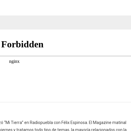
la
Ciencia
(24/0/25)
 “Mi Tierra” en Radiopuebla con Félix Espinosa. El Magazine matinal
 viernes y tratamos todo tipo de temas, la mayoría relacionados con la