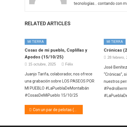
tecnologías… contando con m
RELATED ARTICLES
MI TIERRA
MI TIERRA
Cosas de mi pueblo, Coplillas y
Crónicas (
Apodos (15/10/25)
28 febrero,
15 octubre, 2025
Félix
José Benítez,
Juanjo Tarifa, colaborador, nos ofrece
“Crónicas”, 
una grabación sobre LOS PASEOS POR
nuestros per
MI PUEBLO #LaPueblaDeMontalbán
#PedroBerm
#CosasDeMiPueblo 15/10/25
#LaPueblaD
Navegación
Con un par de pelotas (21/04/25)
de