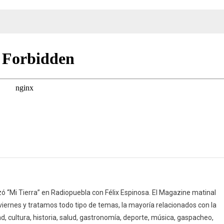
del
PSOE
(22/04/25)
 “Mi Tierra” en Radiopuebla con Félix Espinosa. El Magazine matinal
 viernes y tratamos todo tipo de temas, la mayoría relacionados con la
d, cultura, historia, salud, gastronomía, deporte, música, gaspacheo,