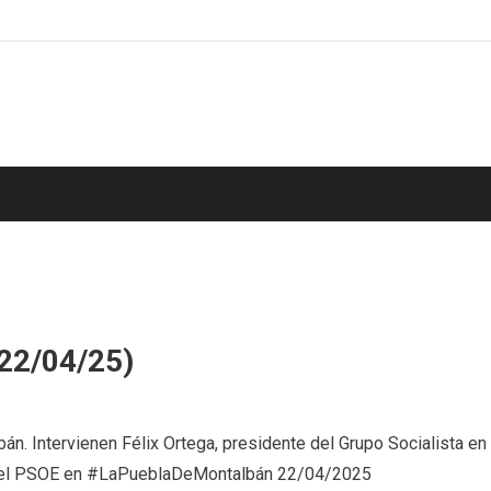
22/04/25)
en
Rueda
. Intervienen Félix Ortega, presidente del Grupo Socialista en
de
oz del PSOE en #LaPueblaDeMontalbán 22/04/2025
prensa