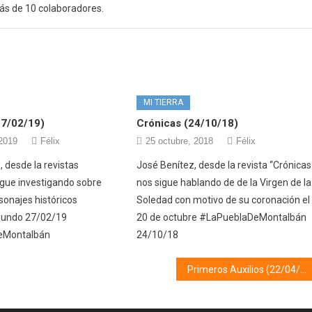
ás de 10 colaboradores.
MI TIERRA
27/02/19)
Crónicas (24/10/18)
 2019
Félix
25 octubre, 2018
Félix
 desde la revistas
José Benítez, desde la revista “Crónicas
sigue investigando sobre
nos sigue hablando de de la Virgen de la
sonajes históricos
Soledad con motivo de su coronación el
undo 27/02/19
20 de octubre #LaPueblaDeMontalbán
eMontalbán
24/10/18
Primeros Auxilios (22/04/25)