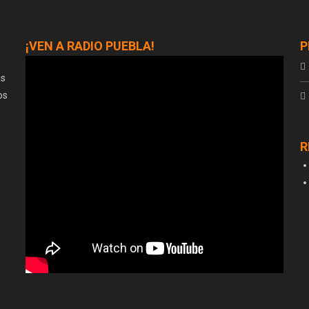
¡VEN A RADIO PUEBLA!
P
as
os
R