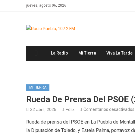
Skip
jueves, agosto 06, 2026
to
content
La Radio
Mi Tierra
Viva La Tarde
MI TIERRA
Rueda De Prensa Del PSOE (
22 abril, 2025
Félix
Comentarios desactivados
Rueda de prensa del PSOE en La Puebla de Montalbán
la Diputación de Toledo, y Estela Palma, portav