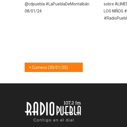
@cdpuebla #LaPueblaDeMontalbán
sobre ALIM
08/01/24
LOS NIÑOS #P
#RadioPuebl
Navegación
Cumeco (30/01/25)
de
entradas