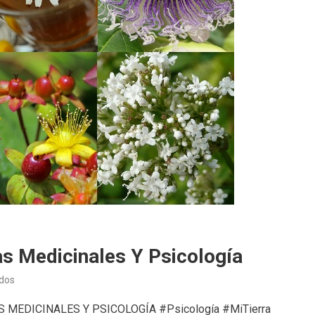
as Medicinales Y Psicología
en
dos
Psicología
NTAS MEDICINALES Y PSICOLOGÍA #Psicología #MiTierra
(30/01/25)