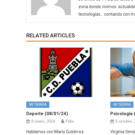
zona donde vivimos: actualida
tecnologías… contando con m
RELATED ARTICLES
MI TIERRA
MI TIERRA
Deporte (08/01/24)
Psicología 
8 enero, 2024
Félix
6 octubre,
Hablamos con Mario Gutiérrez
Virginia Simó