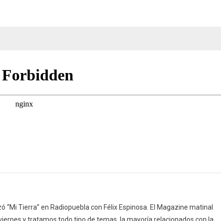
Plantas
medicinales
y
psicología
 “Mi Tierra” en Radiopuebla con Félix Espinosa. El Magazine matinal
 viernes y tratamos todo tipo de temas, la mayoría relacionados con la