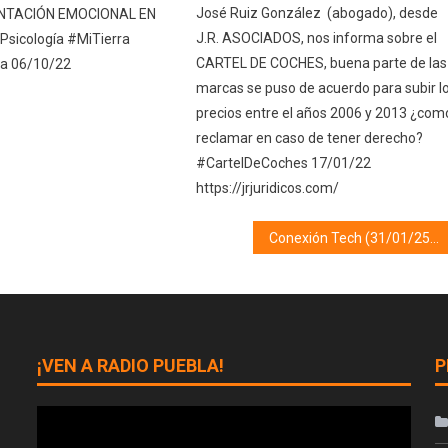
José Ruiz González (abogado), desde
ENTACIÓN EMOCIONAL EN
J.R. ASOCIADOS, nos informa sobre el
sicología #MiTierra
CARTEL DE COCHES, buena parte de las
a 06/10/22
marcas se puso de acuerdo para subir l
precios entre el años 2006 y 2013 ¿com
reclamar en caso de tener derecho?
#CartelDeCoches 17/01/22
https://jrjuridicos.com/
Conexión Tech (31/01/25)
¡VEN A RADIO PUEBLA!
P