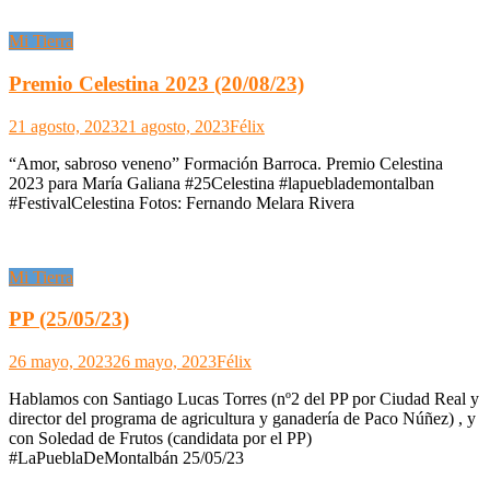
Mi Tierra
Premio Celestina 2023 (20/08/23)
21 agosto, 2023
21 agosto, 2023
Félix
“Amor, sabroso veneno” Formación Barroca. Premio Celestina
2023 para María Galiana #25Celestina #lapueblademontalban
#FestivalCelestina Fotos: Fernando Melara Rivera
Mi Tierra
PP (25/05/23)
26 mayo, 2023
26 mayo, 2023
Félix
Hablamos con Santiago Lucas Torres (nº2 del PP por Ciudad Real y
director del programa de agricultura y ganadería de Paco Núñez) , y
con Soledad de Frutos (candidata por el PP)
#LaPueblaDeMontalbán 25/05/23