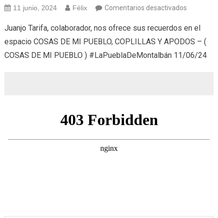
en
11 junio, 2024
Félix
Comentarios desactivados
Cosas
Juanjo Tarifa, colaborador, nos ofrece sus recuerdos en el
de
espacio COSAS DE MI PUEBLO, COPLILLAS Y APODOS – (
mi
COSAS DE MI PUEBLO ) #LaPueblaDeMontalbán 11/06/24
pueblo,
Coplillas
y
Apodos
(11/06/24