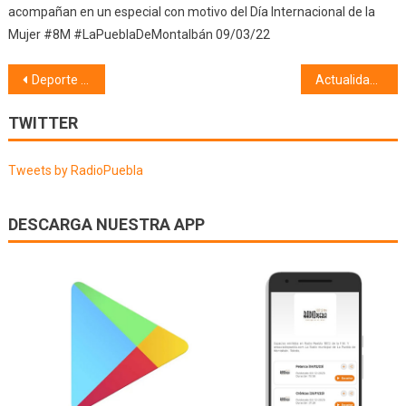
acompañan en un especial con motivo del Día Internacional de la
Mujer #8M #LaPueblaDeMontalbán 09/03/22
Navegación
Deporte (10/06/24)
Actualidad taurina (11/06/24)
de
TWITTER
entradas
Tweets by RadioPuebla
DESCARGA NUESTRA APP