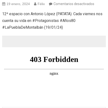
en
19 enero, 2024
Félix
Comentarios desactivados
Protagon
12º espacio con Antonio López (PATATA). Cada viernes nos
XII
cuenta su vida en #Protagonistas #Años80
(19/01/2
#LaPueblaDeMontalbán (19/01/24)