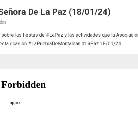
Señora De La Paz (18/01/24)
en
dos
Asociación
sobre las fiestas de #LaPaz y las actividades que la Asociació
Taurina
en esta ocasión #LaPueblaDeMontalbán #LaPaz 18/01/24
Nuestra
Señora
de
la
Paz
(18/01/24)