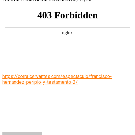
Puebla.
Periplo
y
testamento
(08/11/23)
https://corralcervantes.com/espectaculo/francisco-
hernandez-periplo-y-testamento-2/