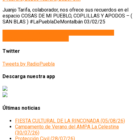
Juanjo Tarifa, colaborador, nos ofrece sus recuerdos en el
espacio COSAS DE MI PUEBLO, COPLILLAS Y APODOS – (
SAN BLAS ) #LaPueblaDeMontalbán 03/02/25
Navegación
Cosas de mi pueblo, coplillas y apodos (07/11/23)
La Cocina de Sardi (08/11/23)
de
entradas
Twitter
Tweets by RadioPuebla
Descarga nuestra app
Últimas noticias
FIESTA CULTURAL DE LA RINCONADA (05/08/26)
Campamento de Verano del AMPA La Celestina
(30/07/26)
Protección Civil (28/07/26)