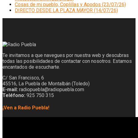
Cosas de mi pueblo, Coplillas y Apodos (23/07/26)
DIRECTO DESDE LA PLAZA MAYOR (14/07/26)
Te invitamos a que navegues por nuestra web y descubras
todas las posibilidades de contactar con nosotros. Estamos
encantados de escucharte.
C/ San Francisco, 6
45516, La Puebla de Montalbán (Toledo)
E-mail:
radiopuebla@radiopuebla.com
Teléfono:
925 750 315
¡Ven a Radio Puebla!