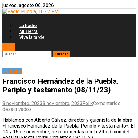
Skip
jueves, agosto 06, 2026
to
content
La Radio
Mi Tierra
Viva la tarde
Buscar:
Mi Tierra
Francisco Hernández de la Puebla.
Periplo y testamento (08/11/23)
8 noviembre, 2023
8 noviembre, 2023
Félix
Comentarios
en
desactivados
Francisco
Hablamos con Alberto Gálvez, director y guionista de la obra
Hernández
«Francisco Hernández de la Puebla. Periplo y testamento». El
de
14 y 15 de noviembre, se representará en la VII edición del
la
Festival Fiesta Corral Cervantes 08/11/23