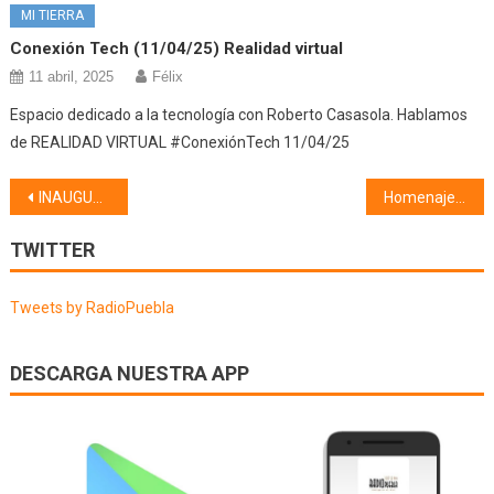
MI TIERRA
Conexión Tech (11/04/25) Realidad virtual
11 abril, 2025
Félix
Espacio dedicado a la tecnología con Roberto Casasola. Hablamos
de REALIDAD VIRTUAL #ConexiónTech 11/04/25
Navegación
INAUGURACIÓN DE EXPOSICIONES (04/11/23)
Homenaje a Carlos Saura (05/11/23)
de
TWITTER
entradas
Tweets by RadioPuebla
DESCARGA NUESTRA APP