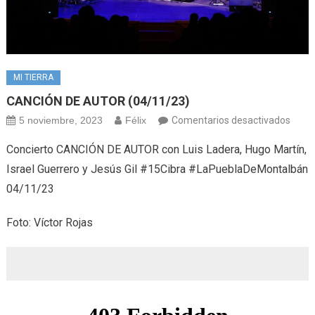
MI TIERRA
CANCIÓN DE AUTOR (04/11/23)
en
5 noviembre, 2023
Félix
Comentarios desactivados
CANC
Concierto CANCIÓN DE AUTOR con Luis Ladera, Hugo Martín,
DE
Israel Guerrero y Jesús Gil #15Cibra #LaPueblaDeMontalbán
AUT
04/11/23
(04/1
Foto: Víctor Rojas