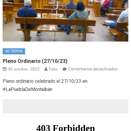
MI TIERRA
Pleno Ordinario (27/10/23)
en
30 octubre, 2023
Félix
Comentarios desactivados
Pleno
Pleno ordinario celebrado el 27/10/23 en
ordinar
#LaPueblaDeMontalbán
(27/10