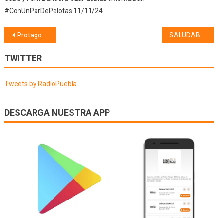
#ConUnParDePelotas 11/11/24
Navegación
Protagonistas IV (20/10/23)
SALUDABLE (30/10/23) Presentación
de
TWITTER
entradas
Tweets by RadioPuebla
DESCARGA NUESTRA APP