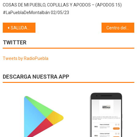
COSAS DE MI PUEBLO, COPLILLAS Y APODOS – (APODOS 15)
#LaPueblaDeMontalbán 02/05/23
Navegación
SALUDABLE (30/10/23) Presentación
Centro del Automóvil Eduardo (Driver-Pirelli) 31/10/23
de
TWITTER
entradas
Tweets by RadioPuebla
DESCARGA NUESTRA APP