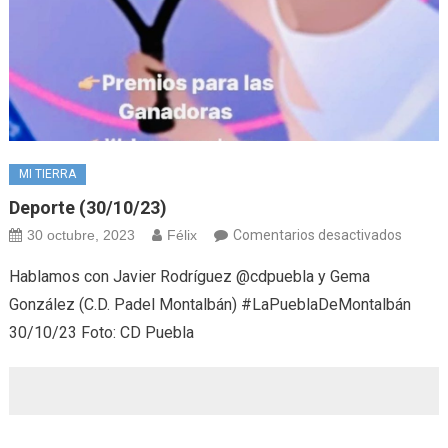
MI TIERRA
Deporte (30/10/23)
en
30 octubre, 2023
Félix
Comentarios desactivados
Deport
Hablamos con Javier Rodríguez @cdpuebla y Gema
(30/10
González (C.D. Padel Montalbán) #LaPueblaDeMontalbán
30/10/23 Foto: CD Puebla