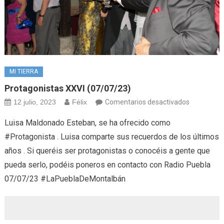
MI TIERRA
Protagonistas XXVI (07/07/23)
en
12 julio, 2023
Félix
Comentarios desactivados
Protagonis
Luisa Maldonado Esteban, se ha ofrecido como
XXVI
#Protagonista . Luisa comparte sus recuerdos de los últimos
(07/07/23)
años . Si queréis ser protagonistas o conocéis a gente que
pueda serlo, podéis poneros en contacto con Radio Puebla
07/07/23 #LaPueblaDeMontalbán