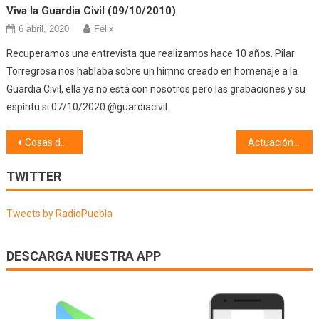
Viva la Guardia Civil (09/10/2010)
6 abril, 2020
Félix
Recuperamos una entrevista que realizamos hace 10 años. Pilar
Torregrosa nos hablaba sobre un himno creado en homenaje a la
Guardia Civil, ella ya no está con nosotros pero las grabaciones y su
espíritu sí 07/10/2020 @guardiacivil
Navegación
Cosas de mi pueblo, coplillas y apodos (11/07/23)
Actuación del grupo Folklórico “Costa Rica” 09/07/23
de
TWITTER
entradas
Tweets by RadioPuebla
DESCARGA NUESTRA APP