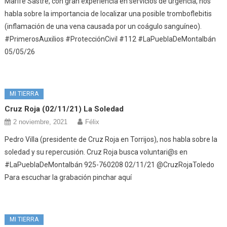
Marifé Sastre, con gran experiencia en servicios de urgencia, nos
habla sobre la importancia de localizar una posible tromboflebitis
(inflamación de una vena causada por un coágulo sanguíneo).
#PrimerosAuxilios #ProtecciónCivil #112 #LaPueblaDeMontalbán
05/05/26
MI TIERRA
Cruz Roja (02/11/21) La Soledad
2 noviembre, 2021
Félix
Pedro Villa (presidente de Cruz Roja en Torrijos), nos habla sobre la
soledad y su repercusión. Cruz Roja busca voluntari@s en
#LaPueblaDeMontalbán 925-760208 02/11/21 @CruzRojaToledo
Para escuchar la grabación pinchar aquí
MI TIERRA