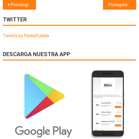
Navegación
Psicología (22/06/23) Aprendizaje vicario
Protagonistas XXIV (26/06/23)
de
TWITTER
entradas
Tweets by RadioPuebla
DESCARGA NUESTRA APP