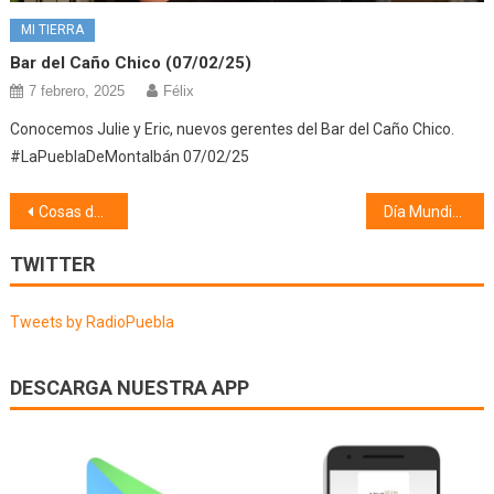
MI TIERRA
Bar del Caño Chico (07/02/25)
7 febrero, 2025
Félix
Conocemos Julie y Eric, nuevos gerentes del Bar del Caño Chico.
#LaPueblaDeMontalbán 07/02/25
Navegación
Cosas de mi pueblo, coplillas y apodos (30/05/23)
Día Mundial del Medio Ambiente (05/06/23)
de
TWITTER
entradas
Tweets by RadioPuebla
DESCARGA NUESTRA APP