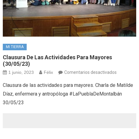
MI TIERRA
Clausura De Las Actividades Para Mayores
(30/05/23)
en
1 junio, 2023
Félix
Comentarios desactivados
Clausura
Clausura de las actividades para mayores. Charla de Matilde
de
Díaz, enfermera y antropóloga #LaPueblaDeMontalbán
las
30/05/23
actividades
para
mayores
(30/05/23)