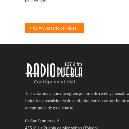
pinchar aquí
Navegación
XX Aniversario del Museo de la Celestina (10/02/23)
de
entradas
Te invitamos a que navegues por nuestra web y descubr
todas las posibilidades de contactar con nosotros. Estam
encantados de escucharte.
C/ San Francisco, 6
45516, La Puebla de Montalbán (Toledo)