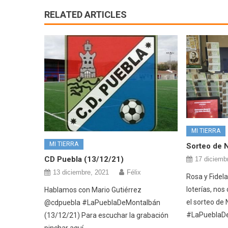
RELATED ARTICLES
MI TIERRA
MI TIERRA
Sorteo de 
CD Puebla (13/12/21)
17 diciemb
13 diciembre, 2021
Félix
Rosa y Fidel
loterías, no
Hablamos con Mario Gutiérrez
el sorteo de
@cdpuebla #LaPueblaDeMontalbán
#LaPueblaD
(13/12/21) Para escuchar la grabación