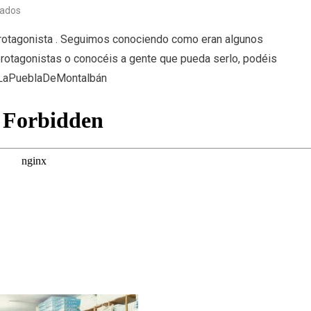
en
vados
Protagonistas
rotagonista . Seguimos conociendo como eran algunos
XI
protagonistas o conocéis a gente que pueda serlo, podéis
(10/02/23)
#LaPueblaDeMontalbán