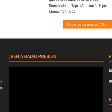
Rinconada de Tajo: «Asociación Hijas de
María» 04/12/24
Recortes de prensa (10/02/23)
¡VEN A RADIO PUEBLA!
P
as
os
R