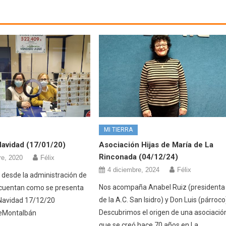
MI TIERRA
Navidad (17/01/20)
Asociación Hijas de María de La
Rinconada (04/12/24)
re, 2020
Félix
4 diciembre, 2024
Félix
a desde la administración de
Nos acompaña Anabel Ruiz (presidenta
s cuentan como se presenta
de la A.C. San Isidro) y Don Luis (párroco
 Navidad 17/12/20
Descubrimos el origen de una asociació
eMontalbán
que se creó hace 70 años en La