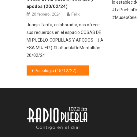
lo estableci
apodos (20/02/24)
#LaPueblaD
20 febrero, 2024
Félix
#MuseoCeles
Juanjo Tarifa, colaborador, nos ofrece
sus recuerdos en el espacio COSAS DE
MI PUEBLO, COPLILLAS Y APODOS – ( A
ESA MUJER ) #LaPueblaDeMontalbán
20/02/24
Navegación
Psicología (15/12/22)
de
entradas