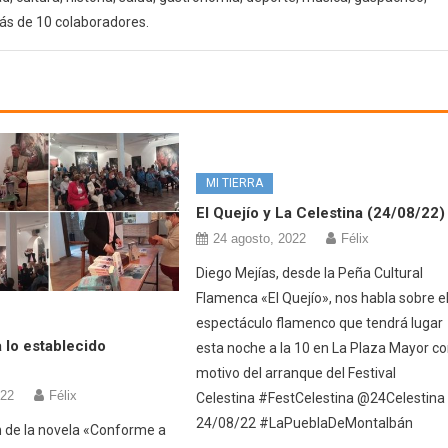
ás de 10 colaboradores.
MI TIERRA
El Quejío y La Celestina (24/08/22)
24 agosto, 2022
Félix
Diego Mejías, desde la Peña Cultural
Flamenca «El Quejío», nos habla sobre e
espectáculo flamenco que tendrá lugar
 lo establecido
esta noche a la 10 en La Plaza Mayor c
motivo del arranque del Festival
022
Félix
Celestina #FestCelestina @24Celestina
24/08/22 #LaPueblaDeMontalbán
 de la novela «Conforme a