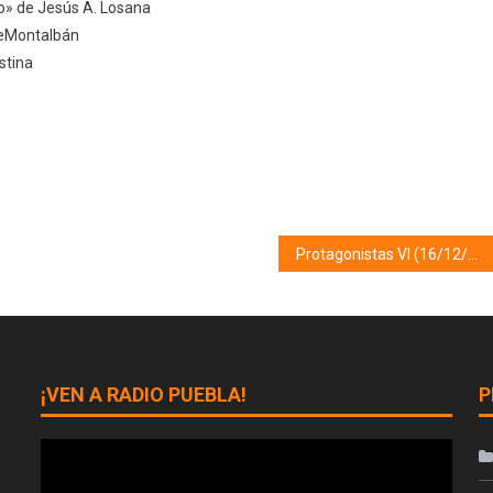
do» de Jesús A. Losana
eMontalbán
tina
Protagonistas VI (16/12/22)
¡VEN A RADIO PUEBLA!
P