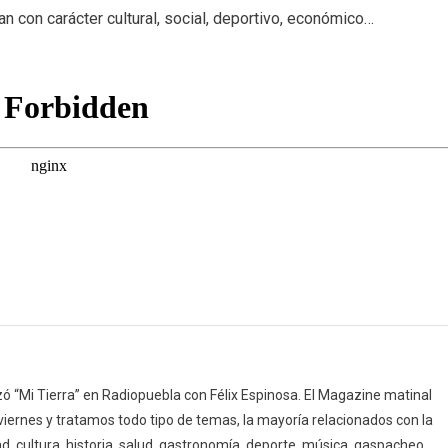
an con carácter cultural, social, deportivo, económico…
prensa
(16/12/22)
 “Mi Tierra” en Radiopuebla con Félix Espinosa. El Magazine matinal
 viernes y tratamos todo tipo de temas, la mayoría relacionados con la
d, cultura, historia, salud, gastronomía, deporte, música, gaspacheo,