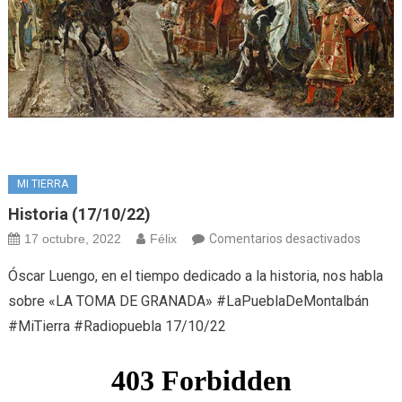
MI TIERRA
Historia (17/10/22)
en
17 octubre, 2022
Félix
Comentarios desactivados
Histori
Óscar Luengo, en el tiempo dedicado a la historia, nos habla
(17/10
sobre «LA TOMA DE GRANADA» #LaPueblaDeMontalbán
#MiTierra #Radiopuebla 17/10/22