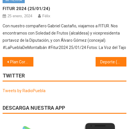
MI TIERRA
FITUR 2024 (25/01/24)
25 enero, 2024
Félix
Con nuestro compañero Gabriel Castaño, viajamos a FITUR. Nos
encontramos con Soledad de Frutos (alcaldesa) y vicepresidenta
portavoz de la Diputación, y con Álvaro Gómez (concejal).
#LaPueblaDeMontalbán #Fitur2024 25/01/24 Fotos: La Voz del Tajo
Navegación
Plan Corresponsables 2022/2023
Deporte (17/10/22)
de
TWITTER
entradas
Tweets by RadioPuebla
DESCARGA NUESTRA APP