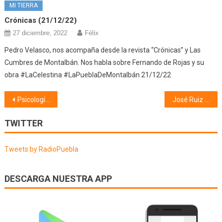
MI TIERRA
Crónicas (21/12/22)
27 diciembre, 2022
Félix
Pedro Velasco, nos acompaña desde la revista “Crónicas” y Las
Cumbres de Montalbán. Nos habla sobre Fernando de Rojas y su
obra #LaCelestina #LaPueblaDeMontalbán 21/12/22
Navegación
Psicología (23/06/22)
José Ruiz gana el galardón «La Miga de Oro» (28/06/22)
de
TWITTER
entradas
Tweets by RadioPuebla
DESCARGA NUESTRA APP