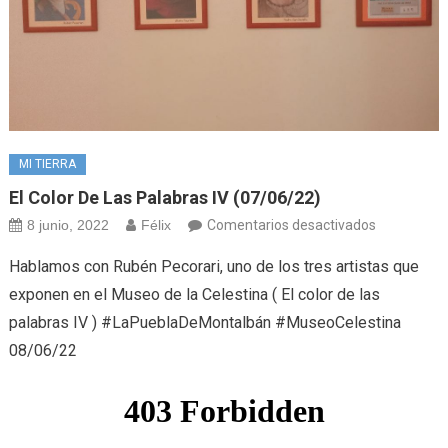
MI TIERRA
El Color De Las Palabras IV (07/06/22)
en
8 junio, 2022
Félix
Comentarios desactivados
El
Hablamos con Rubén Pecorari, uno de los tres artistas que
color
exponen en el Museo de la Celestina ( El color de las
de
palabras IV ) #LaPueblaDeMontalbán #MuseoCelestina
las
08/06/22
palabras
IV
(07/06/22)