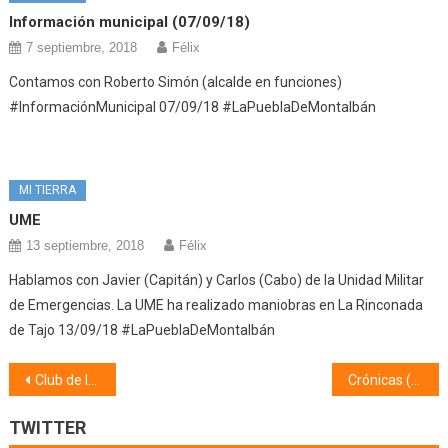
Información municipal (07/09/18)
7 septiembre, 2018
Félix
Contamos con Roberto Simón (alcalde en funciones)
#InformaciónMunicipal 07/09/18 #LaPueblaDeMontalbán
MI TIERRA
UME
13 septiembre, 2018
Félix
Hablamos con Javier (Capitán) y Carlos (Cabo) de la Unidad Militar
de Emergencias. La UME ha realizado maniobras en La Rinconada
de Tajo 13/09/18 #LaPueblaDeMontalbán
Navegación
Club de lectura Melibea (07/06/22)
Crónicas (08/06/22)
de
TWITTER