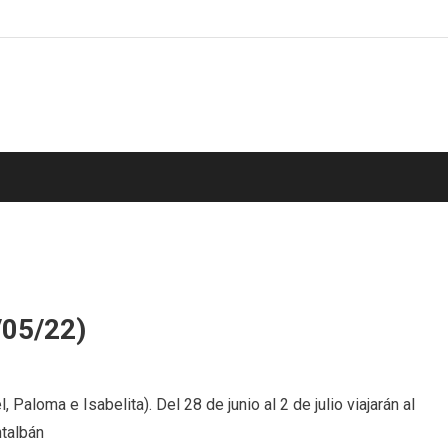
/05/22)
en
Hospitalarios
Paloma e Isabelita). Del 28 de junio al 2 de julio viajarán al
de
talbán
Toledo