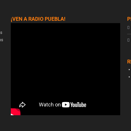
¡VEN A RADIO PUEBLA!
P
as
os
R