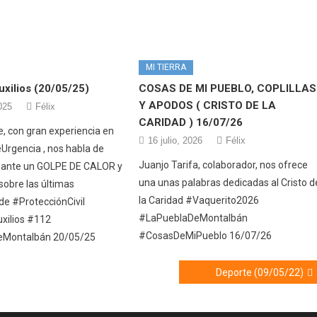
MI TIERRA
xilios (20/05/25)
COSAS DE MI PUEBLO, COPLILLAS
Y APODOS ( CRISTO DE LA
025
Félix
CARIDAD ) 16/07/26
e, con gran experiencia en
16 julio, 2026
Félix
Urgencia , nos habla de
Juanjo Tarifa, colaborador, nos ofrece
 ante un GOLPE DE CALOR y
una unas palabras dedicadas al Cristo d
sobre las últimas
la Caridad #Vaquerito2026
de #ProtecciónCivil
#LaPueblaDeMontalbán
xilios #112
#CosasDeMiPueblo 16/07/26
eMontalbán 20/05/25
Deporte (09/05/22)