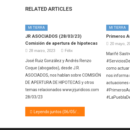
RELATED ARTICLES
MI TIERRA
MI TIERRA
JR ASOCIADOS (28/03/23)
Primeros Au
Comisión de apertura de hipotecas
20 mayo, 2
28 marzo, 2023
Félix
Marifé Sastr
José Ruiz González y Andrés Renzo
#ServiciosDe
Coque (abogados), desde J.R.
como actuar
ASOCIADOS, nos hablan sobre COMISIÓN
nos informa 
DE APERTURA DE HIPOTECAS y otros
actuaciones 
temas relacionados www.jrjuridicos.com
#PrimerosAu
28/03/23
#LaPueblaD
Navegación
Leyendo juntos (06/05/22)
de