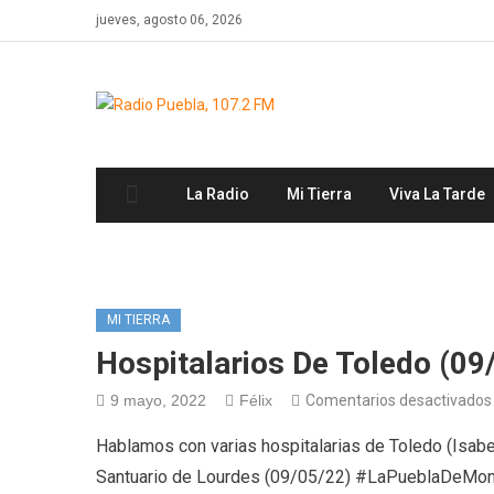
Skip
jueves, agosto 06, 2026
to
content
La Radio
Mi Tierra
Viva La Tarde
MI TIERRA
Hospitalarios De Toledo (09
9 mayo, 2022
Félix
Comentarios desactivados
Hablamos con varias hospitalarias de Toledo (Isabel, 
Santuario de Lourdes (09/05/22) #LaPueblaDeMon