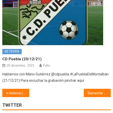
MI TIERRA
CD Puebla (20/12/21)
20 diciembre, 2021
Félix
Hablamos con Mario Gutiérrez @cdpuebla #LaPueblaDeMontalbán
(21/12/21) Para escuchar la grabación pinchar aquí
Navegación
Historia (07/02/22)
Bienestar Social (08/02/22)
de
TWITTER