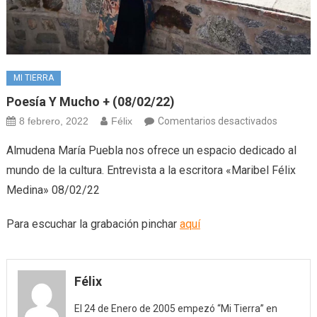
MI TIERRA
Poesía Y Mucho + (08/02/22)
en
8 febrero, 2022
Félix
Comentarios desactivados
Poesía
Almudena María Puebla nos ofrece un espacio dedicado al
y
mundo de la cultura. Entrevista a la escritora «Maribel Félix
mucho
Medina» 08/02/22
+
(08/02/2
Para escuchar la grabación pinchar
aquí
Félix
El 24 de Enero de 2005 empezó “Mi Tierra” en