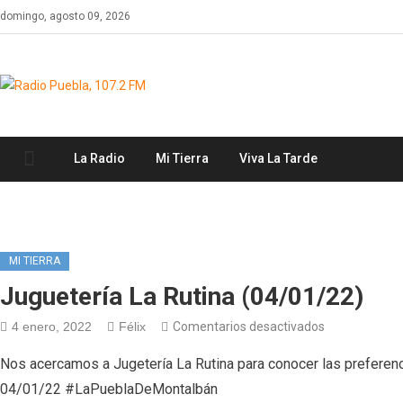
Skip
domingo, agosto 09, 2026
to
content
La Radio
Mi Tierra
Viva La Tarde
MI TIERRA
Juguetería La Rutina (04/01/22)
en
4 enero, 2022
Félix
Comentarios desactivados
Juguetería
Nos acercamos a Jugetería La Rutina para conocer las prefere
La
04/01/22 #LaPueblaDeMontalbán
Rutina