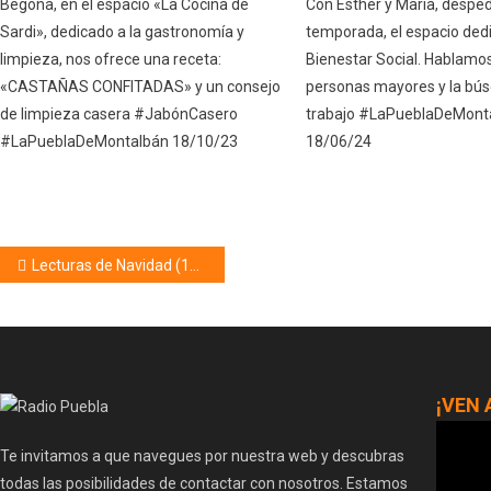
Begoña, en el espacio «La Cocina de
Con Esther y María, despe
Sardi», dedicado a la gastronomía y
temporada, el espacio ded
limpieza, nos ofrece una receta:
Bienestar Social. Hablamos
«CASTAÑAS CONFITADAS» y un consejo
personas mayores y la bú
de limpieza casera #JabónCasero
trabajo #LaPueblaDeMont
#LaPueblaDeMontalbán 18/10/23
18/06/24
Navegación
Lecturas de Navidad (17/12/21)
de
entradas
¡VEN 
Te invitamos a que navegues por nuestra web y descubras
todas las posibilidades de contactar con nosotros. Estamos