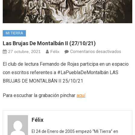
MI TIERRA
Las Brujas De Montalbán II (27/10/21)
en
27 octubre, 2021
Félix
Comentarios desactivados
Las
El club de lectura Fernando de Rojas participa en un espacio
Brujas
con escritos referentes a #LaPueblaDeMontalbán LAS
de
BRUJAS DE MONTALBÁN II 25/10/21
Montal
II
Para escuchar la grabación pinchar
aquí
(27/10
Félix
El 24 de Enero de 2005 empezó “Mi Tierra” en