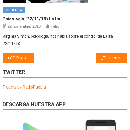
MI TIERRA
Psicología (22/11/18) La Ira
22 noviembre, 2018
Félix
Virginia Simón, psicóloga, nos habla sobre el control de La Ira
22/11/18
Navegación
CD Puebla (25/10/21)
¿Te sientes libre? (26/10/21)
de
TWITTER
entradas
Tweets by RadioPuebla
DESCARGA NUESTRA APP