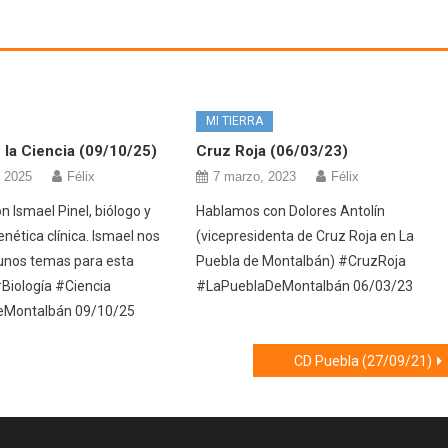
MI TIERRA
la Ciencia (09/10/25)
Cruz Roja (06/03/23)
, 2025
Félix
7 marzo, 2023
Félix
 Ismael Pinel, biólogo y
Hablamos con Dolores Antolín
nética clínica. Ismael nos
(vicepresidenta de Cruz Roja en La
unos temas para esta
Puebla de Montalbán) #CruzRoja
Biología #Ciencia
#LaPueblaDeMontalbán 06/03/23
eMontalbán 09/10/25
CD Puebla (27/09/21)