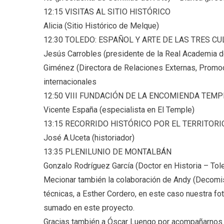
12:15 VISITAS AL SITIO HISTÓRICO
Alicia (Sitio Histórico de Melque)
12:30 TOLEDO: ESPAÑOL Y ARTE DE LAS TRES C
Jesús Carrobles (presidente de la Real Academia de
Giménez (Directora de Relaciones Externas, Promo
internacionales
12:50 VIII FUNDACIÓN DE LA ENCOMIENDA TEM
Vicente España (especialista en El Temple)
13:15 RECORRIDO HISTÓRICO POR EL TERRITOR
José A.Uceta (historiador)
13:35 PLENILUNIO DE MONTALBÁN
Gonzalo Rodríguez García (Doctor en Historia – To
Mecionar también la colaboración de Andy (Decomis
técnicas, a Esther Cordero, en este caso nuestra fot
sumado en este proyecto.
Gracias también a Óscar Luengo por acompañarnos 