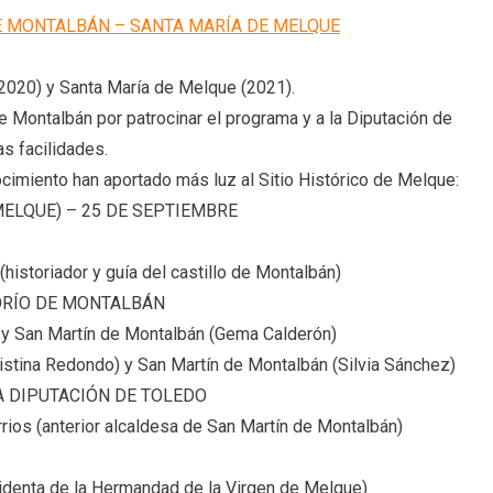
PROGRAMA
E MONTALBÁN – SANTA MARÍA DE MELQUE
EN
DIRECTO
(2020) y Santa María de Melque (2021).
DESDE
 Montalbán por patrocinar el programa y a la Diputación de
SANTA
MARÍA
as facilidades.
DE
cimiento han aportado más luz al Sitio Histórico de Melque:
MELQUE
MELQUE) – 25 DE SEPTIEMBRE
(25/09/21)
historiador y guía del castillo de Montalbán)
ÑORÍO DE MONTALBÁN
 y San Martín de Montalbán (Gema Calderón)
istina Redondo) y San Martín de Montalbán (Silvia Sánchez)
A DIPUTACIÓN DE TOLEDO
rios (anterior alcaldesa de San Martín de Montalbán)
esidenta de la Hermandad de la Virgen de Melque)