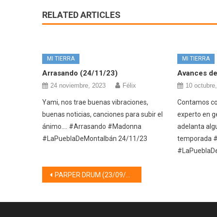
RELATED ARTICLES
MI TIERRA
MI TIERRA
Arrasando (24/11/23)
Avances de 
24 noviembre, 2023
Félix
10 octubre
Yami, nos trae buenas vibraciones,
Contamos con
buenas noticias, canciones para subir el
experto en ge
ánimo…. #Arrasando #Madonna
adelanta alg
#LaPueblaDeMontalbán 24/11/23
temporada #
#LaPueblaD
Navegación
PARPER DRUM (23/09/21)
de
entradas