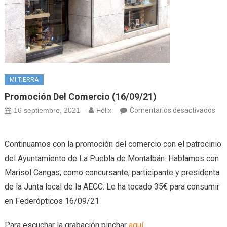
MI TIERRA
Promoción Del Comercio (16/09/21)
16 septiembre, 2021
Félix
Comentarios desactivados
en
Promoción
Continuamos con la promoción del comercio con el patrocinio
del
del Ayuntamiento de La Puebla de Montalbán. Hablamos con
comercio
Marisol Cangas, como concursante, participante y presidenta
(16/09/21)
de la Junta local de la AECC. Le ha tocado 35€ para consumir
en Federópticos 16/09/21
Para escuchar la grabación pinchar
aquí