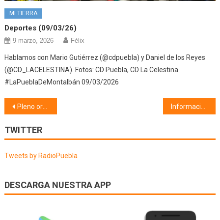
MI TIERRA
Deportes (09/03/26)
9 marzo, 2026
Félix
Hablamos con Mario Gutiérrez (@cdpuebla) y Daniel de los Reyes
(@CD_LACELESTINA). Fotos: CD Puebla, CD La Celestina
#LaPueblaDeMontalbán 09/03/2026
Navegación
Pleno ordinario (14/09/21)
Información Municipal (17/09/21)
de
TWITTER
entradas
Tweets by RadioPuebla
DESCARGA NUESTRA APP