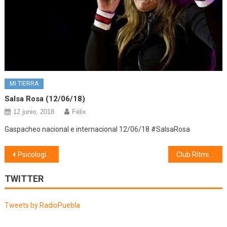
MI TIERRA
Salsa Rosa (12/06/18)
12 junio, 2018
Félix
Gaspacheo nacional e internacional 12/06/18 #SalsaRosa
Navegación
Psicología (16/04/21)
Club Rítmica 7 Estrellas (19/04/21)
de
TWITTER
entradas
Tweets by RadioPuebla