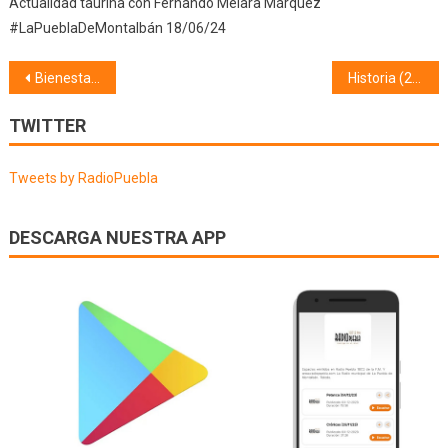
Actualidad taurina con Fernando Melara Márquez
#LaPueblaDeMontalbán 18/06/24
Navegación
Bienestar Social (17/02/21)
Historia (22/02/21) María Coronel
de
TWITTER
entradas
Tweets by RadioPuebla
DESCARGA NUESTRA APP