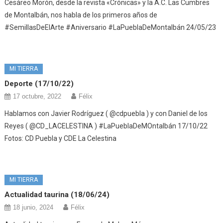
Cesáreo Morón, desde la revista «Crónicas» y la A.C. Las Cumbres
de Montalbán, nos habla de los primeros años de
#SemillasDeElArte #Aniversario #LaPueblaDeMontalbán 24/05/23
MI TIERRA
Deporte (17/10/22)
17 octubre, 2022
Félix
Hablamos con Javier Rodríguez ( @cdpuebla ) y con Daniel de los
Reyes ( @CD_LACELESTINA ) #LaPueblaDeMOntalbán 17/10/22
Fotos: CD Puebla y CDE La Celestina
MI TIERRA
Actualidad taurina (18/06/24)
18 junio, 2024
Félix