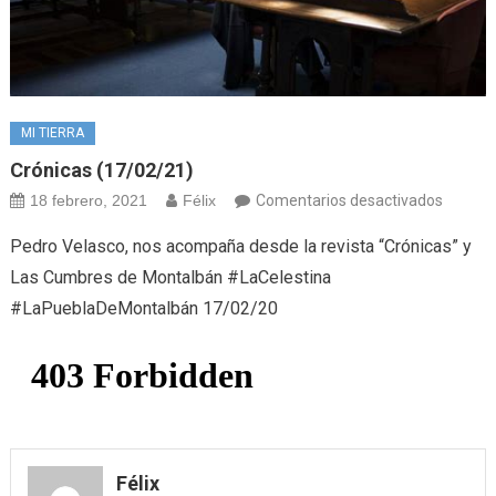
MI TIERRA
Crónicas (17/02/21)
en
18 febrero, 2021
Félix
Comentarios desactivados
Crónica
Pedro Velasco, nos acompaña desde la revista “Crónicas” y
(17/02/
Las Cumbres de Montalbán #LaCelestina
#LaPueblaDeMontalbán 17/02/20
Félix