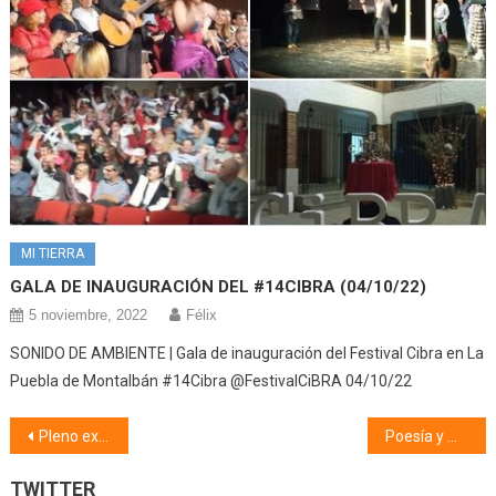
MI TIERRA
GALA DE INAUGURACIÓN DEL #14CIBRA (04/10/22)
5 noviembre, 2022
Félix
SONIDO DE AMBIENTE | Gala de inauguración del Festival Cibra en La
Puebla de Montalbán #14Cibra @FestivalCiBRA 04/10/22
Navegación
Pleno extraordinario (08/10/20)
Poesía y mucho + (13/10/20)
de
TWITTER