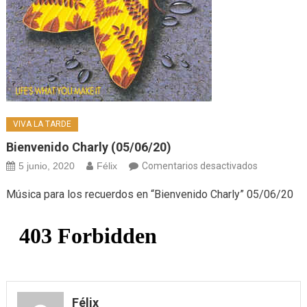
VIVA LA TARDE
Bienvenido Charly (05/06/20)
en
5 junio, 2020
Félix
Comentarios desactivados
Bienvenido
Música para los recuerdos en “Bienvenido Charly” 05/06/20
Charly
(05/06/20)
Félix