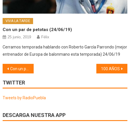
VIVA LA TARDE
Con un par de petotas (24/06/19)
25 junio, 2019
Félix
Cerramos temporada hablando con Roberto García Parrondo (mejor
entrenador de Europa de balonmano esta temporada) 24/06/19
Navegación
Con un par de pelotas (05/06/20)
100 AÑOS
de
TWITTER
entradas
Tweets by RadioPuebla
DESCARGA NUESTRA APP