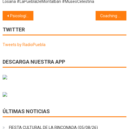
Losana #LaPueblaDeMontalbán #MuseoCelestina
Navegación
Psicología (21/05/20) Trastorno afectivo emocional
Coaching Contigo (26/05/20) Personas tóxicas
de
TWITTER
entradas
Tweets by RadioPuebla
DESCARGA NUESTRA APP
ÚLTIMAS NOTICIAS
FIESTA CULTURAL DE LA RINCONADA (05/08/26)