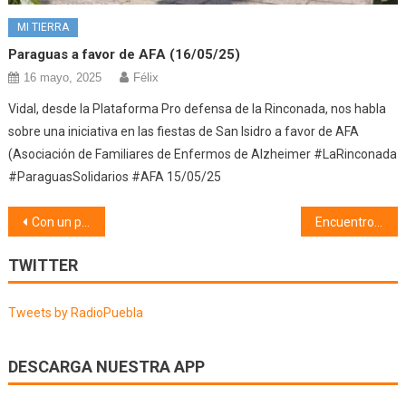
MI TIERRA
Paraguas a favor de AFA (16/05/25)
16 mayo, 2025
Félix
Vidal, desde la Plataforma Pro defensa de la Rinconada, nos habla
sobre una iniciativa en las fiestas de San Isidro a favor de AFA
(Asociación de Familiares de Enfermos de Alzheimer #LaRinconada
#ParaguasSolidarios #AFA 15/05/25
Navegación
Con un par de pelotas (17/04/20)
Encuentro con Álvaro Rico Ladera (19/04/20)
de
TWITTER
entradas
Tweets by RadioPuebla
DESCARGA NUESTRA APP