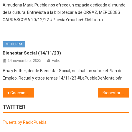
Almudena María Puebla nos ofrece un espacio dedicado al mundo
de la cultura. Entrevista a la bibliotecaria de ORGAZ, MERCEDES
CARRASCOSA 20/12/22 #PoesíaYmucho+ #MiTierra
MI TIERRA
Bienestar Social (14/11/23)
14 noviembre, 2023
Félix
Ana y Esther, desde Bienestar Social, nos hablan sobre el Plan de
Empleo, Recual y otros temas 14/11/23 #LaPueblaDeMontalbán
Navegación
Coaching contigo (31/03/20) Confinamiento
Bienestar Social (02/04/20)
de
TWITTER
entradas
Tweets by RadioPuebla