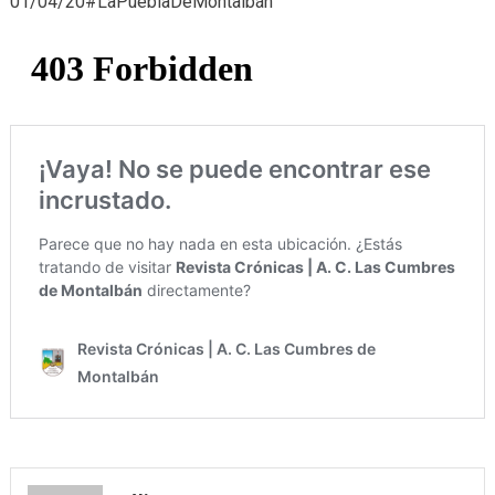
01/04/20#LaPueblaDeMontalbán