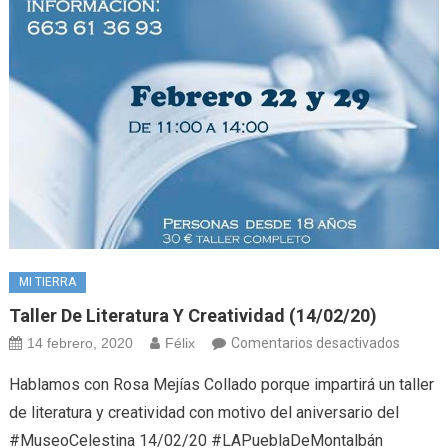
MI TIERRA
Taller De Literatura Y Creatividad (14/02/20)
en
14 febrero, 2020
Félix
Comentarios desactivados
Taller
Hablamos con Rosa Mejías Collado porque impartirá un taller
de
de literatura y creatividad con motivo del aniversario del
literatu
#MuseoCelestina 14/02/20 #LAPueblaDeMontalbán
y