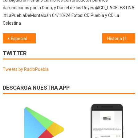
consiguieron llenar 3 camiones con productos para los
damnificados por la Dana, y Daniel de los Reyes @CD_LACELESTINA
.#LaPueblaDeMontalbán 04/10/24 Fotos: CD Puebla y CD La
Celestina
Navegación
Especial Día de los enamorados (14/02/20)
Historia (17/02/20) Sancho IV
de
TWITTER
entradas
Tweets by RadioPuebla
DESCARGA NUESTRA APP