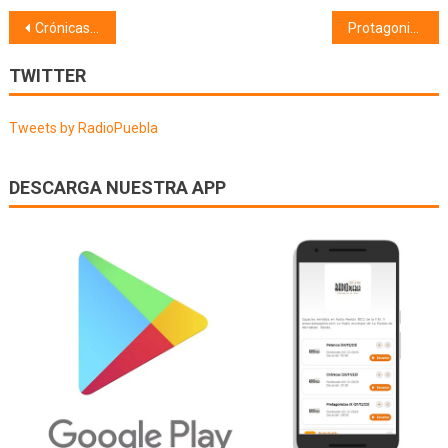
Navegación
Crónicas (05/02/20)
Protagonistas (06/02/20)
de
TWITTER
entradas
Tweets by RadioPuebla
DESCARGA NUESTRA APP