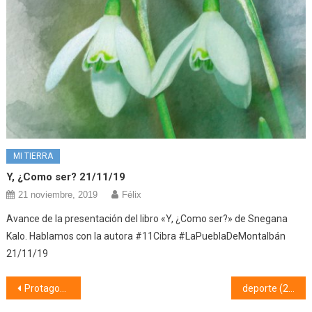
MI TIERRA
Y, ¿Como ser? 21/11/19
21 noviembre, 2019
Félix
Avance de la presentación del libro «Y, ¿Como ser?» de Snegana
Kalo. Hablamos con la autora #11Cibra #LaPueblaDeMontalbán
21/11/19
Navegación
Protagonistas (23/01/20)
deporte (28/01/20)