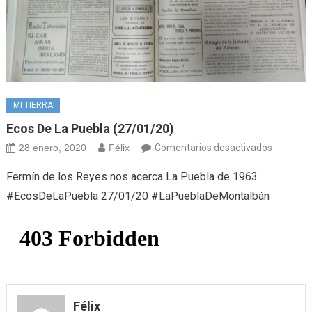
MI TIERRA
Ecos De La Puebla (27/01/20)
en
28 enero, 2020
Félix
Comentarios desactivados
Ecos
Fermín de los Reyes nos acerca La Puebla de 1963
de
#EcosDeLaPuebla 27/01/20 #LaPueblaDeMontalbán
la
Puebla
(27/01/2
Félix