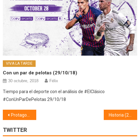
VIVA LA TARDE
Con un par de pelotas (29/10/18)
30 octubre, 2018
Félix
Tiempo para el deporte con el análisis de #ElClásico
#ConUnParDePelotas 29/10/18
Navegación
Protagonistas (17/10/19)
Historia (21/10/19)
de
TWITTER
entradas