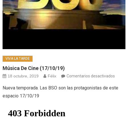
VIVA LA TARDE
Música De Cine (17/10/19)
en
18 octubre, 2019
Félix
Comentarios desactivados
Música
Nueva temporada. Las BSO son las protagonistas de este
de
espacio 17/10/19
cine
(17/10