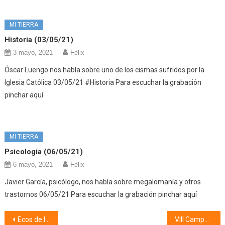
MI TIERRA
Historia (03/05/21)
3 mayo, 2021
Félix
Óscar Luengo nos habla sobre uno de los cismas sufridos por la
Iglesia Católica 03/05/21 #Historia Para escuchar la grabación
pinchar aquí
MI TIERRA
Psicología (06/05/21)
6 mayo, 2021
Félix
Javier García, psicólogo, nos habla sobre megalomanía y otros
trastornos 06/05/21 Para escuchar la grabación pinchar aquí
Navegación
Ecos de la Puebla (01/07/19)
VIII Campus deportivo del CDE La Celestina (03/07/19)