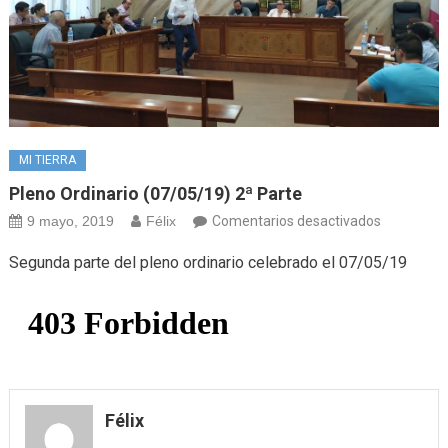
MI TIERRA
Pleno Ordinario (07/05/19) 2ª Parte
en
9 mayo, 2019
Félix
Comentarios desactivados
Pleno
Segunda parte del pleno ordinario celebrado el 07/05/19
ordinario
(07/05/19
2ª
Parte
Félix