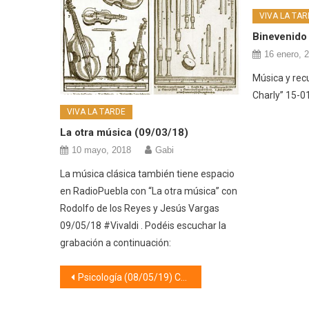
VIVA LA TAR
Binevenido
16 enero, 
Música y rec
Charly” 15-0
VIVA LA TARDE
La otra música (09/03/18)
10 mayo, 2018
Gabi
La música clásica también tiene espacio
en RadioPuebla con “La otra música” con
Rodolfo de los Reyes y Jesús Vargas
09/05/18 #Vivaldi . Podéis escuchar la
grabación a continuación:
Navegación
Psicología (08/05/19) Comunicación
de