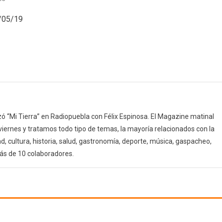
Música
9/05/19
de
cine
(09/05/19)
 “Mi Tierra” en Radiopuebla con Félix Espinosa. El Magazine matinal
 viernes y tratamos todo tipo de temas, la mayoría relacionados con la
d, cultura, historia, salud, gastronomía, deporte, música, gaspacheo,
ás de 10 colaboradores.