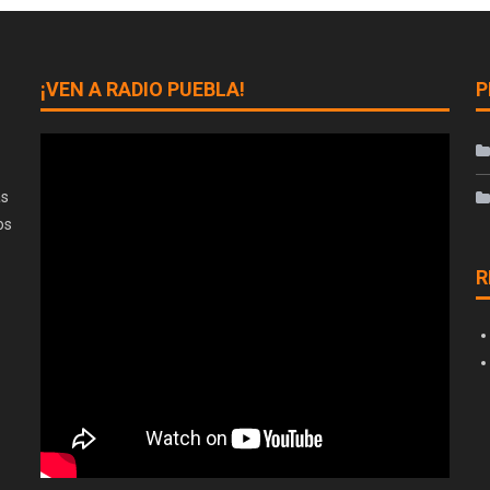
¡VEN A RADIO PUEBLA!
P
as
os
R