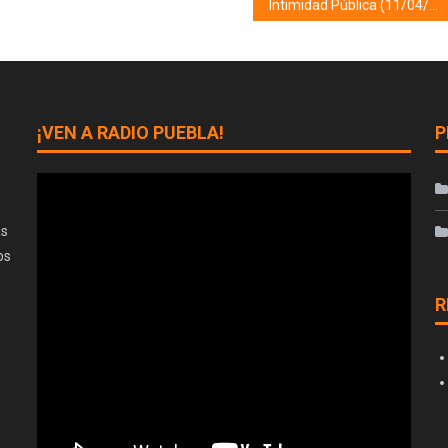
Intimidad Pública (11/04/19)
¡VEN A RADIO PUEBLA!
P
as
os
R