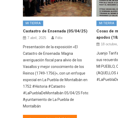
MI TIERRA
MI TIERRA
Castastro de Ensenada (05/04/25)
Cosas de mi
apodos (18
7 abril, 2025
Félix
18 octubre
Presentación de la exposición «El
Juanjo Tarifa
Catastro de Ensenada: Magna
sus recuerdo
averiguación fiscal para alivio de los
MI PUEBLO, 
Vasallos y mejor conocimiento de los
(AQUELLOS AÑ
Reinos (1749-1756)», con un enfoque
#LaPueblaD
especial en La Puebla de Montalbán en
1752 #Historia #Catastro
#LaPueblaDeMontalbán 05/04/25 Foto:
Ayuntamiento de La Puebla de
Montalbán