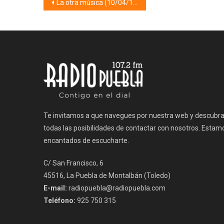
Navegación
La otra música (10/04/19)
de
entradas
Te invitamos a que navegues por nuestra web y descubr
todas las posibilidades de contactar con nosotros. Estam
encantados de escucharte.
C/ San Francisco, 6
45516, La Puebla de Montalbán (Toledo)
E-mail:
radiopuebla@radiopuebla.com
Teléfono:
925 750 315