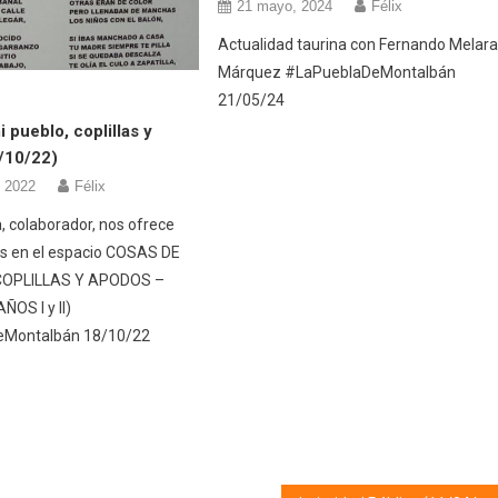
21 mayo, 2024
Félix
Actualidad taurina con Fernando Melar
Márquez #LaPueblaDeMontalbán
21/05/24
 pueblo, coplillas y
/10/22)
, 2022
Félix
, colaborador, nos ofrece
s en el espacio COSAS DE
COPLILLAS Y APODOS –
OS I y II)
eMontalbán 18/10/22