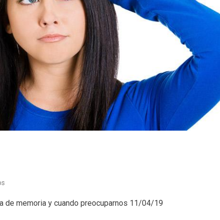
en
os
Psicología
dida de memoria y cuando preocuparnos 11/04/19
(11/04/19)