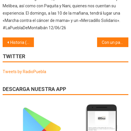
Melibea, así como con Paquita y Nani, quienes nos cuentan su
experiencia. El domingo, a las 10 de la mañana, tendrá lugar una
«Marcha contra el cáncer de mama» y un «Mercadillo Solidario».
#LaPueblaDeMontalbán 12/06/26
Navegación
Historia (01/04/19)
Con un par de pelotas (01/04/19)
de
TWITTER
entradas
Tweets by RadioPuebla
DESCARGA NUESTRA APP