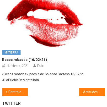
MI TIERRA
Besos robados (16/02/21)
16 febrero, 2021
Félix
«Besos robados», poesía de Soledad Barroso 16/02/21
#LaPueblaDeMontalbán
Navegación
Centro de la Mujer (08/03/19)
Actitudes y conductas ante el patrimonio arqueológico (09/03/19)
de
TWITTER