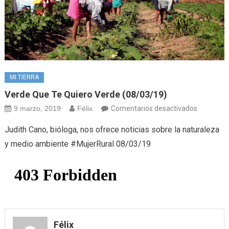
MI TIERRA
Verde Que Te Quiero Verde (08/03/19)
en
9 marzo, 2019
Félix
Comentarios desactivados
Verde
Judith Cano, bióloga, nos ofrece noticias sobre la naturaleza
que
y medio ambiente #MujerRural 08/03/19
te
quiero
verde
(08/03/19
Félix