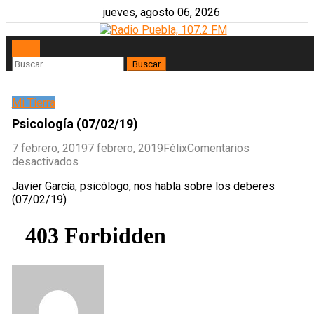
Skip
jueves, agosto 06, 2026
to
content
Buscar:
Mi Tierra
Psicología (07/02/19)
7 febrero, 2019
7 febrero, 2019
Félix
Comentarios
en
desactivados
Psicología
Javier García, psicólogo, nos habla sobre los deberes
(07/02/19)
(07/02/19)