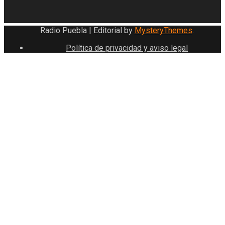
Radio Puebla
|
Editorial by
MysteryThemes
.
Política de privacidad y aviso legal