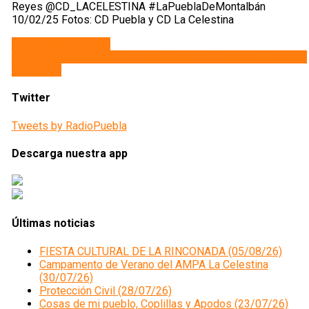
Reyes @CD_LACELESTINA #LaPueblaDeMontalbán
10/02/25 Fotos: CD Puebla y CD La Celestina
Navegación
Crónicas (06/02/19)
Día Internacional de Tolerancia Cero con La Mutilación Genital
de
Femeninal
entradas
Twitter
Tweets by RadioPuebla
Descarga nuestra app
Últimas noticias
FIESTA CULTURAL DE LA RINCONADA (05/08/26)
Campamento de Verano del AMPA La Celestina
(30/07/26)
Protección Civil (28/07/26)
Cosas de mi pueblo, Coplillas y Apodos (23/07/26)